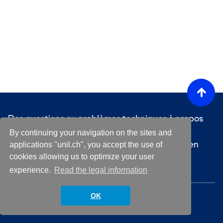
Des questions ou problèmes techniques à propos
de la plateforme ?
helpdesk@unil.ch
By continuing your navigation on the sites and
Pour les questions concernant un événement en
applications "unil.ch", you accept the use of
particulier, contactez l'organisateur·trice de
cookies allowing us to optimize your user
l'événement
experience.
Read the legal information
© 2026 Université de Lausanne.
OK